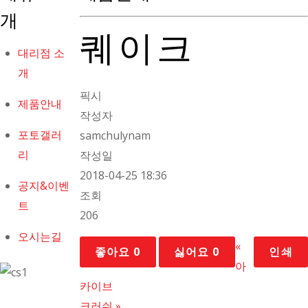
개
퀘이크
대리점 소
개
픽시
제품안내
작성자
포토갤러
samchulynam
리
작성일
2018-04-25 18:36
공지&이벤
조회
트
206
오시는길
«
좋아요
0
싫어요
0
인쇄
아
카이브
크러쉬
»